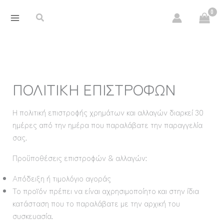
Μετάβαση
περιεχόμενο
Αναζήτηση
στο
περιεχόμενο
ΠΟΛΙΤΙΚΗ ΕΠΙΣΤΡΟΦΩΝ
Η πολιτική επιστροφής χρημάτων και αλλαγών διαρκεί 30
ημέρες από την ημέρα που παραλάβατε την παραγγελία
σας.
Προϋποθέσεις επιστροφών & αλλαγών:
Απόδειξη ή τιμολόγιο αγοράς
Το προϊόν πρέπει να είναι αχρησιμοποίητο και στην ίδια
κατάσταση που το παραλάβατε με την αρχική του
συσκευασία.