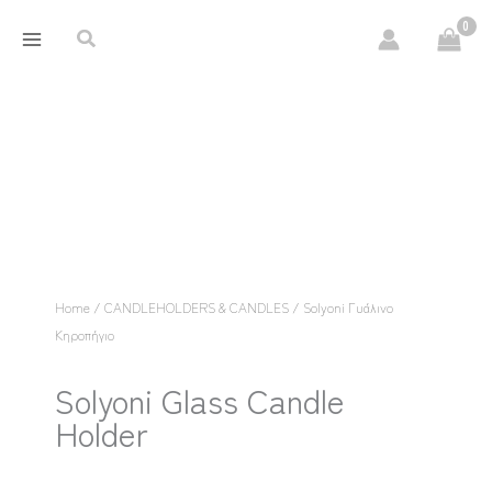
Skip
content
Search
to
content
Home
/
CANDLEHOLDERS & CANDLES
/ Solyoni Γυάλινο
Κηροπήγιο
Solyoni Glass Candle
Holder