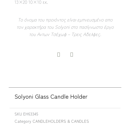
13×20 10×10 εκ.
Το όνομα του προιόντος είναι εμπνευσμένο απο
τον χαρακτήρα του Solyoni στο πασίγνωστο έργο
του Αντων Τσέχωφ – Τρεις Αδελφες.
Solyoni Glass Candle Holder
SKU
EH63345
Category
CANDLEHOLDERS & CANDLES