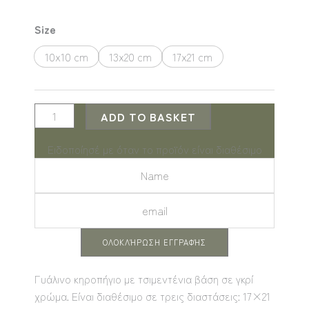
Solyoni
Size
Γυάλινο
10x10 cm
13x20 cm
17x21 cm
Κηροπήγιο
quantity
ADD TO BASKET
Ειδοποίησέ με όταν το προϊόν είναι διαθέσιμο
ΟΛΟΚΛΉΡΩΣΗ ΕΓΓΡΑΦΉΣ
Γυάλινο κηροπήγιο με τσιμεντένια βάση σε γκρί
χρώμα. Είναι διαθέσιμο σε τρεις διαστάσεις: 17×21