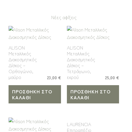
Νέες αφίξεις
ALISON
ALISON
Μεταλλικός
Μεταλλικός
Διακοσμητικός
Διακοσμητικός
Δίσκος –
Δίσκος –
Ορθογώνιο,
Τετράγωνο,
μαύρο
εκρού
23,00
€
25,00
€
ΠΡΟΣΘΉΚΗ ΣΤΟ
ΠΡΟΣΘΉΚΗ ΣΤΟ
ΚΑΛΆΘΙ
ΚΑΛΆΘΙ
LAURENCIA
Επιτραπέζιο