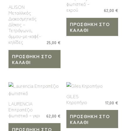
φωτιστικό –
ALISON
εκρού
62,00
€
Μεταλλικός
Διακοσμητικός
ΠΡΟΣΘΉΚΗ ΣΤΟ
Δίσκος –
ΚΑΛΆΘΙ
Τετράγωνο,
άμμου-με-καφέ-
κηλίδες
25,00
€
ΠΡΟΣΘΉΚΗ ΣΤΟ
ΚΑΛΆΘΙ
GILES
Κηροπήγιο
17,00
€
LAURENCIA
Επιτραπέζιο
φωτιστικό – γκρι
62,00
€
ΠΡΟΣΘΉΚΗ ΣΤΟ
ΚΑΛΆΘΙ
ΠΡΟΣΘΉΚΗ ΣΤΟ