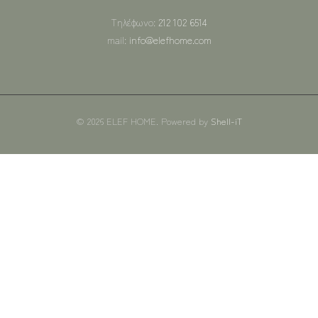
Τηλέφωνο:
212 102 6514
mail:
info@elefhome.com
© 2026 ELEF HOME. Powered by
Shell-iT