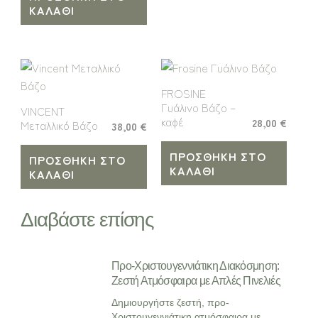
ΚΑΛΆΘΙ
FROSINE
Γυάλινο Βάζο –
VINCENT
καφέ
28,00
€
Μεταλλικό Βάζο
38,00
€
ΠΡΟΣΘΉΚΗ ΣΤΟ
ΠΡΟΣΘΉΚΗ ΣΤΟ
ΚΑΛΆΘΙ
ΚΑΛΆΘΙ
Διαβάστε επίσης
Προ-Χριστουγεννιάτικη Διακόσμηση:
Ζεστή Ατμόσφαιρα με Απλές Πινελιές
Δημιουργήστε ζεστή, προ-
Χριστουγεννιάτικη ατμόσφαιρα με