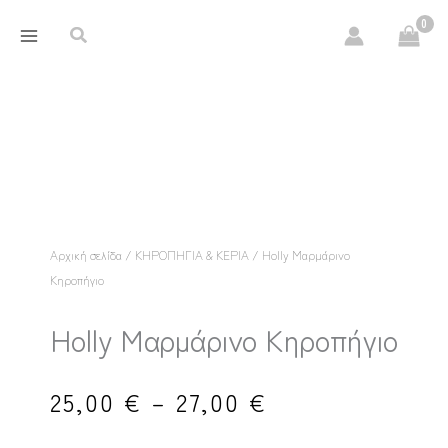
Μετάβαση
περιεχόμενο
Αναζήτηση
στο
περιεχόμενο
Αρχική σελίδα
/
ΚΗΡΟΠΗΓΙΑ & ΚΕΡΙΑ
/ Holly Μαρμάρινο
Κηροπήγιο
Holly Μαρμάρινο Κηροπήγιο
Price
25,00
€
–
27,00
€
range: