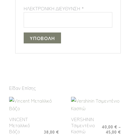
ΗΛΕΚΤΡΟΝΙΚΗ ΔΙΕΥΘΥΝΣΗ
*
Είδαν Επίσης
Price
Αυτό
range:
το
40,00 €
throug
προϊόν
VINCENT
VERSHININ
45,00 €
έχει
Μεταλλικό
Τσιμεντένιο
40,00
€
–
πολλές
Βάζο
Κασπώ
38,00
€
45,00
€