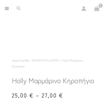
Μετάβαση
περιεχόμενο
Αναζήτηση
στο
περιεχόμενο
Αρχική σελίδα
/
ΚΗΡΟΠΗΓΙΑ & ΚΕΡΙΑ
/ Holly Μαρμάρινο
Κηροπήγιο
Holly Μαρμάρινο Κηροπήγιο
Price
25,00
€
–
27,00
€
range: